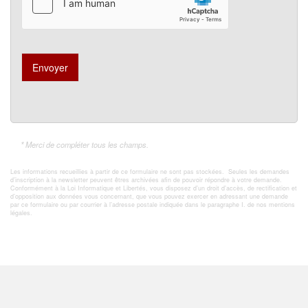
Envoyer
* Merci de compléter tous les champs.
Les informations recueillies à partir de ce formulaire ne sont pas stockées. Seules les demandes
d’inscription à la newsletter peuvent êtres archivées afin de pouvoir répondre à votre demande.
Conformément à la Loi Informatique et Libertés, vous disposez d’un droit d’accès, de rectification et
d’opposition aux données vous concernant, que vous pouvez exercer en adressant une demande
par ce formulaire ou par courrier à l’adresse postale indiquée dans le paragraphe I. de nos mentions
légales.