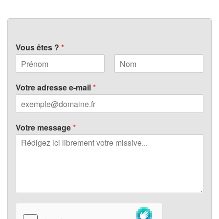
Vous êtes ?
*
P
N
r
o
Votre adresse e-mail
*
é
m
n
o
m
Votre message
*